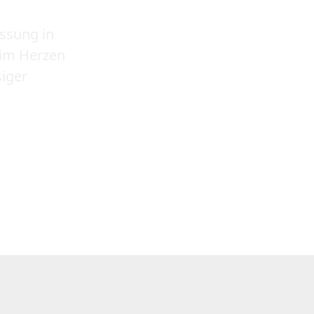
assung in
z im Herzen
siger