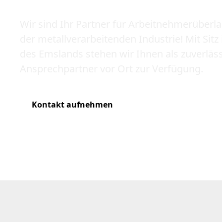
Wir sind Ihr Partner für Arbeitnehmerüberl
der metallverarbeitenden Industrie! Mit Sit
des Emslands stehen wir Ihnen als zuverläs
Ansprechpartner vor Ort zur Verfügung.
Kontakt aufnehmen
Leistungen