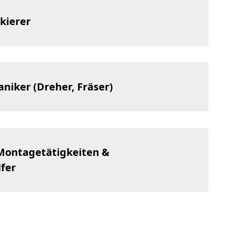
kierer
iker (Dreher, Fräser)
Montagetätigkeiten &
fer